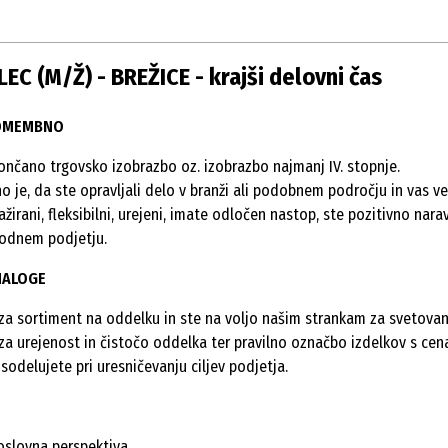
C (M/Ž) - BREŽICE - krajši delovni čas
POMEMBNO
ončano trgovsko izobrazbo oz. izobrazbo najmanj IV. stopnje.
o je, da ste opravljali delo v branži ali podobnem področju in vas ve
ažirani, fleksibilni, urejeni, imate odločen nastop, ste pozitivno na
odnem podjetju.
NALOGE
 za sortiment na oddelku in ste na voljo našim strankam za svetovan
 za urejenost in čistočo oddelka ter pravilno označbo izdelkov s cen
sodelujete pri uresničevanju ciljev podjetja.
oslovna perspektiva.