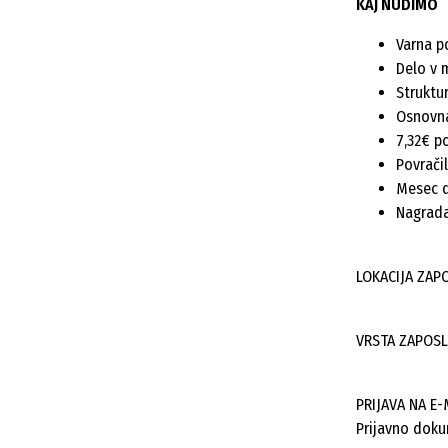
KAJ NUDIMO
Varna p
Delo v 
Struktu
Osnovna
7,32€ p
Povrači
Mesec d
Nagrada
LOKACIJA ZAP
VRSTA ZAPOSL
PRIJAVA NA E-
Prijavno doku