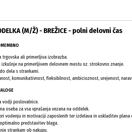
DELKA (M/Ž) - BREŽICE - polni delovni čas
POMEMBNO
 trgovska ali primerljiva izobrazba.
 izkušnje na primerljivem delovnem mestu oz. strokovno znanje.
 do dela s strankami.
anost, komunikativnost, fleksibilnost, ambicioznost, urejenost, nar
NALOGE
 vodji poslovalnice.
na oseba za vsa vprašanja vezana na oddelek.
ri vodenju in motivaciji zaposlenih ter izdelava in uskladitev plana 
 optimalno predstavitev blaga.
nje strankam ob nakupu.