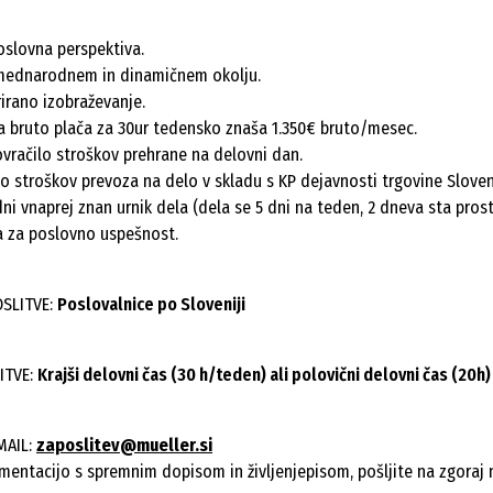
oslovna perspektiva.
mednarodnem in dinamičnem okolju.
rirano izobraževanje.
 bruto plača za 30ur tedensko znaša 1.350€ bruto/mesec.
ovračilo stroškov prehrane na delovni dan.
lo stroškov prevoza na delo v skladu s KP dejavnosti trgovine Sloven
ni vnaprej znan urnik dela (dela se 5 dni na teden, 2 dneva sta prost
 za poslovno uspešnost.
OSLITVE:
Poslovalnice po Sloveniji
ITVE:
Krajši delovni čas (30 h/teden) ali polovični delovni čas (20h)
MAIL:
zaposlitev@mueller.si
mentacijo s spremnim dopisom in življenjepisom, pošljite na zgoraj 