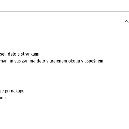
seli delo s strankami.
ravnani in vas zanima delo v urejenem okolju v uspešnem
je pri nakupu.
ami.