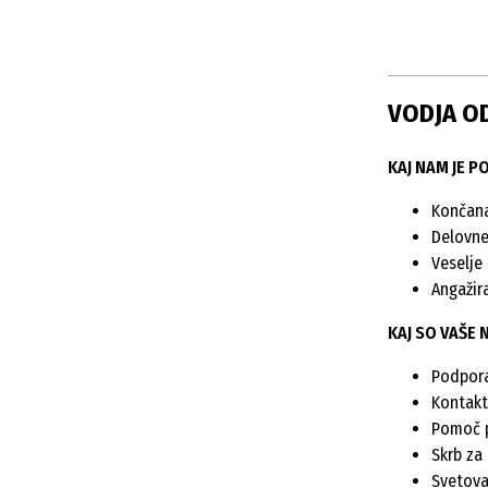
VODJA OD
KAJ NAM JE 
Končana
Delovne
Veselje
Angažir
KAJ SO VAŠE 
Podpora
Kontakt
Pomoč p
Skrb za
Svetova