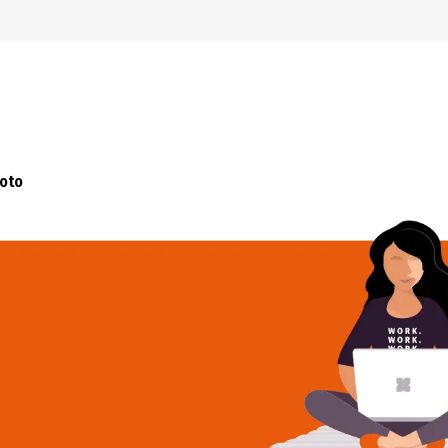
Preskoči na navigacijo
Preskoči na glavno vsebino
Foto