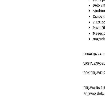
Delo v 
Struktu
Osnovna
7,32€ p
Povrači
Mesec d
Nagrada
LOKACIJA ZAP
VRSTA ZAPOSL
ROK PRIJAVE:
PRIJAVA NA E-
Prijavno doku