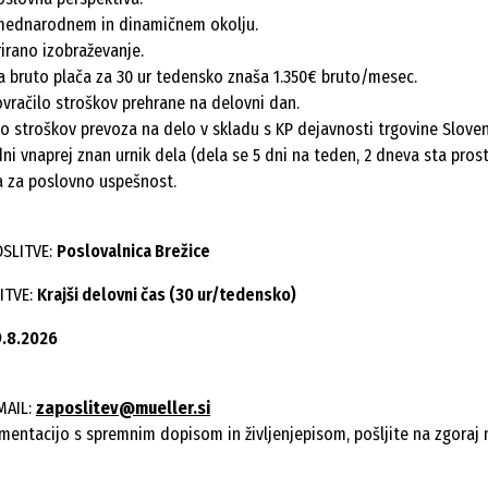
mednarodnem in dinamičnem okolju.
rirano izobraževanje.
 bruto plača za 30 ur tedensko znaša 1.350€ bruto/mesec.
ovračilo stroškov prehrane na delovni dan.
lo stroškov prevoza na delo v skladu s KP dejavnosti trgovine Sloven
ni vnaprej znan urnik dela (dela se 5 dni na teden, 2 dneva sta prost
 za poslovno uspešnost.
OSLITVE:
Poslovalnica Brežice
ITVE:
Krajši delovni čas (30 ur/tedensko)
9.8.2026
MAIL:
zaposlitev@mueller.si
mentacijo s spremnim dopisom in življenjepisom, pošljite na zgoraj n