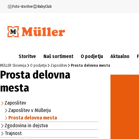
Foto-storitve
BabyClub
Storitve
Naš sortiment
O podjetju
Aktualno
MÜLLER Slovenija
O podjetju
Zaposlitev
Prosta delovna mesta
Prosta delovna
mesta
Zaposlitev
Zaposlitev v Müllerju
Prosta delovna mesta
Zgodovina in dejstva
Trajnost