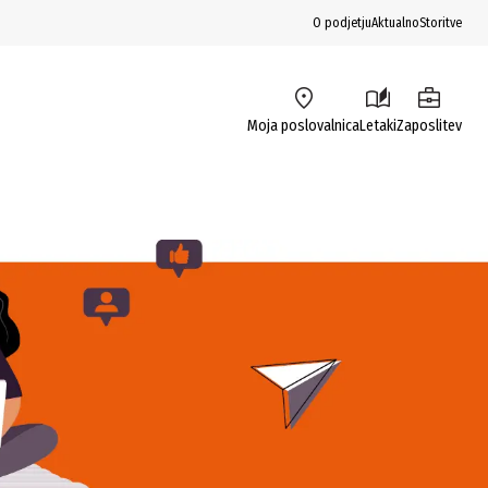
O podjetju
Aktualno
Storitve
Moja poslovalnica
Letaki
Zaposlitev