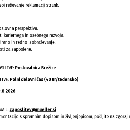
ebi reševanje reklamacij strank.
oslovna perspektiva.
i kariernega in osebnega razvoja.
rirano in redno izobraževanje.
ti za zaposlene.
OSLITVE:
Poslovalnica Brežice
ITVE:
Polni delovni čas (40 ur/tedensko)
9.8.2026
MAIL:
zaposlitev@mueller.si
mentacijo s spremnim dopisom in življenjepisom, pošljite na zgoraj 