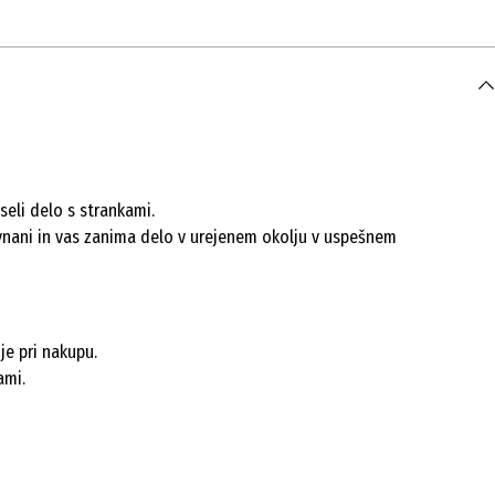
seli delo s strankami.
ravnani in vas zanima delo v urejenem okolju v uspešnem
je pri nakupu.
ami.