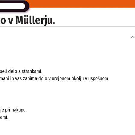
o v Müllerju.
seli delo s strankami.
ravnani in vas zanima delo v urejenem okolju v uspešnem
je pri nakupu.
nami.