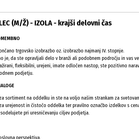
C (M/Ž) - IZOLA - krajši delovni čas
POMEMBNO
ončano trgovsko izobrazbo oz. izobrazbo najmanj IV. stopnje.
o je, da ste opravljali delo v branži ali podobnem področju in vas ve
ažirani, fleksibilni, urejeni, imate odločen nastop, ste pozitivno na
odnem podjetju.
NALOGE
 za sortiment na oddelku in ste na voljo našim strankam za svetovan
 za urejenost in čistočo oddelka ter pravilno označbo izdelkov s cen
sodelujete pri uresničevanju ciljev podjetja.
oslovna perspektiva.