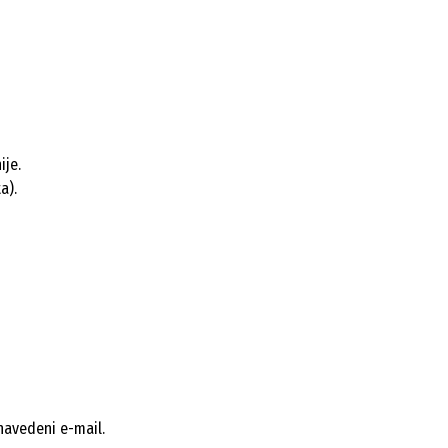
ije.
a).
navedeni e-mail.