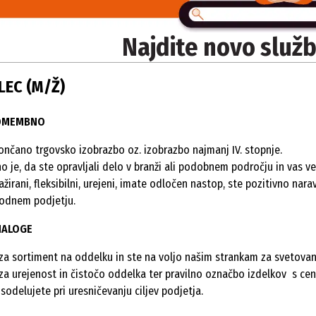
Najdite novo služb
EC (M/Ž)
POMEMBNO
ončano trgovsko izobrazbo oz. izobrazbo najmanj IV. stopnje.
o je, da ste opravljali delo v branži ali podobnem področju in vas ve
ažirani, fleksibilni, urejeni, imate odločen nastop, ste pozitivno na
odnem podjetju.
NALOGE
 za sortiment na oddelku in ste na voljo našim strankam za svetovan
 za urejenost in čistočo oddelka ter pravilno označbo izdelkov s ce
sodelujete pri uresničevanju ciljev podjetja.