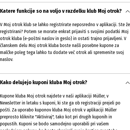
Katere funkcije so na voljo v razdelku klub Moj otrok?
V Moj otrok klub se lahko registrirate neposredno v aplikaciji. Ste že
registrirani? Potem se morate enkrat prijaviti s svojimi podatki Moj
otrok kluba (e-poštni naslov in geslo) in ostati trajno prijavljeni. V
članskem delu Moj otrok kluba boste našli posebne kupone za
malčke poleg tega lahko tu dodate več otrok ali spremenite svoj
naslov.
Kako delujejo kuponi kluba Moj otrok?
Kupone kluba Moj otrok najdete v naši aplikaciji Müller, v
Newsletter in letaku s kuponi, ki ste ga ob registraciji prejeli po
pošti. Za uporabo kuponov kluba Moj otrok v aplikaciji Müller
preprosto kliknite "Aktiviraj", tako kot pri drugih kuponih in
popustih. Kuponi se bodo samodejno uporabili pri vašem