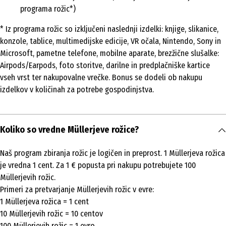
programa rožic*)
* Iz programa rožic so izključeni naslednji izdelki: knjige, slikanice,
konzole, tablice, multimedijske edicije, VR očala, Nintendo, Sony in
Microsoft, pametne telefone, mobilne aparate, brezžične slušalke:
Airpods/Earpods, foto storitve, darilne in predplačniške kartice
vseh vrst ter nakupovalne vrečke. Bonus se dodeli ob nakupu
izdelkov v količinah za potrebe gospodinjstva.
Koliko so vredne Müllerjeve rožice?
Naš program zbiranja rožic je logičen in preprost. 1 Müllerjeva rožica
je vredna 1 cent. Za 1 € popusta pri nakupu potrebujete 100
Müllerjevih rožic.
Primeri za pretvarjanje Müllerjevih rožic v evre:
1 Müllerjeva rožica = 1 cent
10 Müllerjevih rožic = 10 centov
100 Müllerjevih rožic = 1 evro