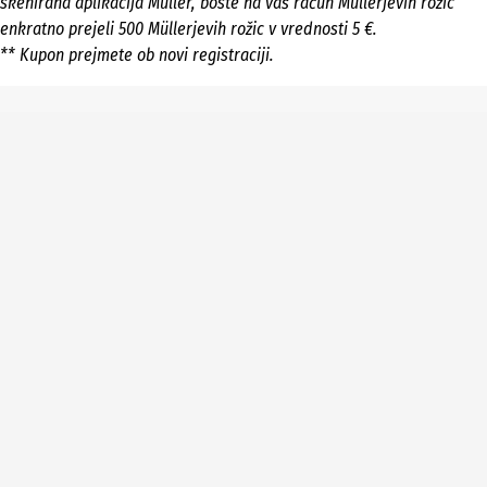
skenirana aplikacija Müller, boste na vaš račun Müllerjevih rožic
enkratno prejeli 500 Müllerjevih rožic v vrednosti 5 €.
** Kupon prejmete ob novi registraciji.