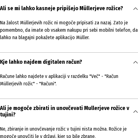
Ali se mi lahko kasneje pripišejo Müllerjeve rožice?
Na žalost Müllerjevih rožic ni mogoče pripisati za nazaj. Zato je
pomembno, da imate ob vsakem nakupu pri sebi mobilni telefon, da
lahko na blagajni pokažete aplikacijo Müller.
Kje lahko najdem digitalen račun?
Račune lahko najdete v aplikaciji v razdelku "Več" - "Račun
Müllerjevih rožic" - "Računi".
Ali je mogoče zbirati in unovčevati Mullerjeve rožice v
tujini?
Ne, zbiranje in unovčevanje rožic v tujini nista možna. Rožice je
mogoče unovčiti le v državi, kjer so bile zbrane.