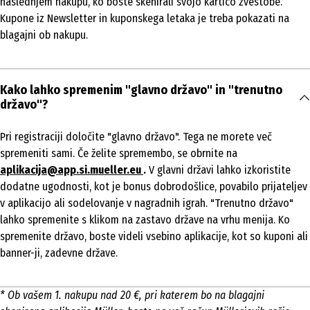
naslednjem nakupu, ko boste skenirali svojo kartico zvestobe.
Kupone iz Newsletter in kuponskega letaka je treba pokazati na
blagajni ob nakupu.
Kako lahko spremenim "glavno državo" in "trenutno
državo"?
Pri registraciji določite "glavno državo". Tega ne morete več
spremeniti sami. Če želite spremembo, se obrnite na
aplikacija@app.si.mueller.eu
.
V glavni državi lahko izkoristite
dodatne ugodnosti, kot je bonus dobrodošlice, povabilo prijateljev
v aplikacijo ali sodelovanje v nagradnih igrah. "Trenutno državo"
lahko spremenite s klikom na zastavo države na vrhu menija. Ko
spremenite državo, boste videli vsebino aplikacije, kot so kuponi ali
banner-ji, zadevne države.
* Ob vašem 1. nakupu nad 20 €, pri katerem bo na blagajni