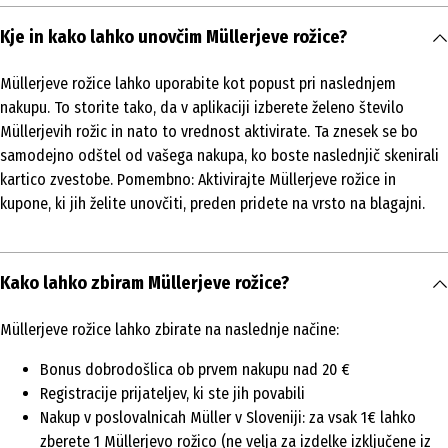
Kje in kako lahko unovčim Müllerjeve rožice?
Müllerjeve rožice lahko uporabite kot popust pri naslednjem
nakupu. To storite tako, da v aplikaciji izberete želeno število
Müllerjevih rožic in nato to vrednost aktivirate. Ta znesek se bo
samodejno odštel od vašega nakupa, ko boste naslednjič skenirali
kartico zvestobe. Pomembno: Aktivirajte Müllerjeve rožice in
kupone, ki jih želite unovčiti, preden pridete na vrsto na blagajni.
Kako lahko zbiram Müllerjeve rožice?
Müllerjeve rožice lahko zbirate na naslednje načine:
Bonus dobrodošlica ob prvem nakupu nad 20 €
Registracije prijateljev, ki ste jih povabili
Nakup v poslovalnicah Müller v Sloveniji: za vsak 1
€ lahko
zberete 1 Müllerjevo rožico (ne velja za izdelke izključene iz