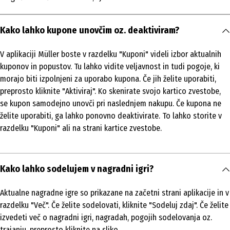
Kako lahko kupone unovčim oz. deaktiviram?
V aplikaciji Müller boste v razdelku "Kuponi" videli izbor aktualnih
kuponov in popustov. Tu lahko vidite veljavnost in tudi pogoje, ki
morajo biti izpolnjeni za uporabo kupona. Če jih želite uporabiti,
preprosto kliknite "Aktiviraj". Ko skenirate svojo kartico zvestobe,
se kupon samodejno unovči pri naslednjem nakupu. Če kupona ne
želite uporabiti, ga lahko ponovno deaktivirate. To lahko storite v
razdelku "Kuponi" ali na strani kartice zvestobe.
Kako lahko sodelujem v nagradni igri?
Aktualne nagradne igre so prikazane na začetni strani aplikacije in v
razdelku "Več". Če želite sodelovati, kliknite "Sodeluj zdaj". Če želite
izvedeti več o nagradni igri, nagradah, pogojih sodelovanja oz.
trajanju, preprosto kliknite na sliko.