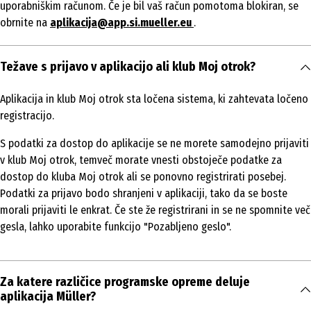
uporabniškim računom. Če je bil vaš račun pomotoma blokiran, se
obrnite na
aplikacija@app.si.mueller.eu
.
Težave s prijavo v aplikacijo ali klub Moj otrok?
Aplikacija in klub Moj otrok sta ločena sistema, ki zahtevata ločeno
registracijo.
S podatki za dostop do aplikacije se ne morete samodejno prijaviti
v klub Moj otrok, temveč morate vnesti obstoječe podatke za
dostop do kluba Moj otrok ali se ponovno registrirati posebej.
Podatki za prijavo bodo shranjeni v aplikaciji, tako da se boste
morali prijaviti le enkrat. Če ste že registrirani in se ne spomnite več
gesla, lahko uporabite funkcijo "Pozabljeno geslo".
Za katere različice programske opreme deluje
aplikacija Müller?