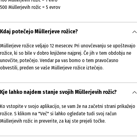
500 Müllerjevih rožic = 5 evrov
Kdaj potečejo Müllerjeve rožice?
Müllerjeve rožice veljajo 12 mesecev. Pri unovčevanju se upoštevajo
rožice, ki so bile v dobro knjižene najprej. Če jih v tem obdobju ne
unovčite, potečejo. Vendar pa vas bomo o tem pravočasno
obvestili, preden se vaše Müllerjeve rožice iztečejo.
Kje lahko najdem stanje svojih Müllerjevih rožic?
Ko vstopite v svojo aplikacijo, se vam že na začetni strani prikažejo
rožice. S klikom na "Več" si lahko ogledate tudi svoj račun
Müllerjevih rožic in preverite, za kaj ste prejeli točke.