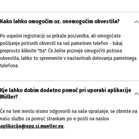
Kako lahko omogočim oz. onemogočim obvestila?
Po uspešni registraciji se prikaže poizvedba, ali omogočate
pošiljanje potisnih obvestil na vaš pametnen telefon - tukaj
preprosto kliknite "Da". Če želite pozneje omogočiti potisna
obvestila, lahko to spremenite v nastavitvah delovanja pametnega
telefona.
Kje lahko dobim dodatno pomoč pri uporabi aplikacije
Müller?
Če na tem mestu nismo odgovorili na vaše vprašanje, se obrnite na
našo službo za pomoč strankam po e-pošti na naslov
aplikacija@app.si.mueller.eu
.