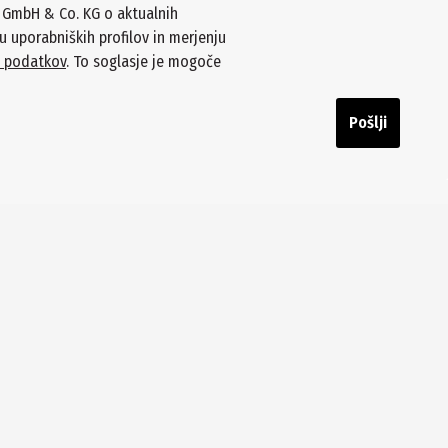
s GmbH & Co. KG o aktualnih
u uporabniških profilov in merjenju
u podatkov
. To soglasje je mogoče
Pošlji