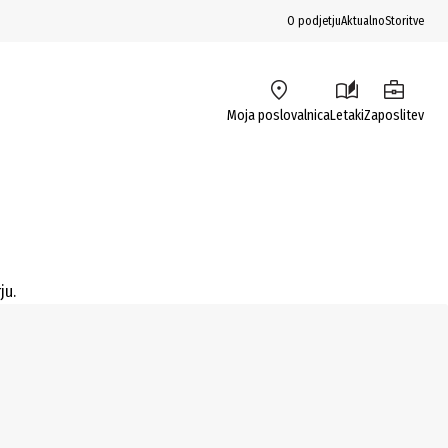
O podjetju
Aktualno
Storitve
Moja poslovalnica
Letaki
Zaposlitev
ju.