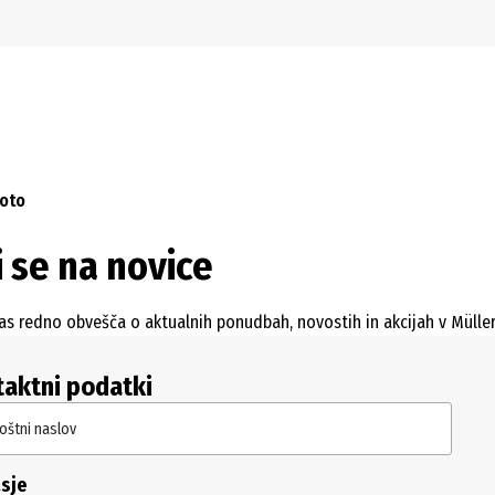
Preskoči na navigacijo
Preskoči na glavno vsebino
Foto
 se na novice
as redno obvešča o aktualnih ponudbah, novostih in akcijah v Müller
aktni podatki
oštni naslov
sje