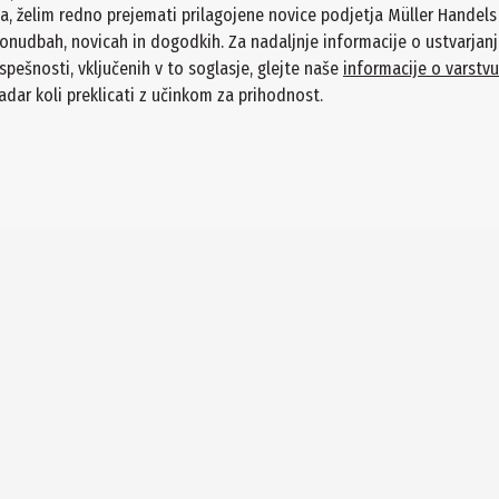
a, želim redno prejemati prilagojene novice podjetja Müller Handel
onudbah, novicah in dogodkih. Za nadaljnje informacije o ustvarjanj
spešnosti, vključenih v to soglasje, glejte naše
informacije o varstv
adar koli preklicati z učinkom za prihodnost.