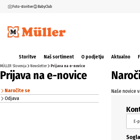
Foto-storitve
BabyClub
Storitve
Naš sortiment
O podjetju
Aktualno
MÜLLER Slovenija
Newsletter
Prijava na e-novice
Prijava na e-novice
Naroči
Naročite se
Naše novice v
Odjava
Kont
E-p
Sogla