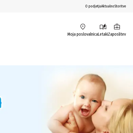
O podjetju
Aktualno
Storitve
Moja poslovalnica
Letaki
Zaposlitev