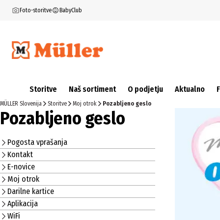
Foto-storitve
BabyClub
Storitve
Naš sortiment
O podjetju
Aktualno
MÜLLER Slovenija
Storitve
Moj otrok
Pozabljeno geslo
Pozabljeno geslo
Pogosta vprašanja
Kontakt
E-novice
Moj otrok
Darilne kartice
Aplikacija
WiFi