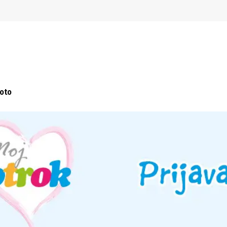
Preskoči na navigacijo
Preskoči na glavno vsebino
Foto