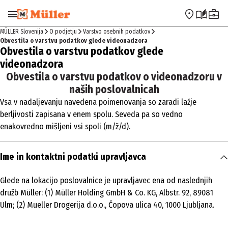
Preskoči na navigacijo
Preskoči na glavno vsebino
MÜLLER Slovenija
O podjetju
Varstvo osebnih podatkov
Obvestila o varstvu podatkov glede videonadzora
Obvestila o varstvu podatkov glede
videonadzora
Obvestila o varstvu podatkov o videonadzoru v
naših poslovalnicah
Vsa v nadaljevanju navedena poimenovanja so zaradi lažje
berljivosti zapisana v enem spolu. Seveda pa so vedno
enakovredno mišljeni vsi spoli (m/ž/d).
Ime in kontaktni podatki upravljavca
Glede na lokacijo poslovalnice je upravljavec ena od naslednjih
družb Müller: (1) Müller Holding GmbH & Co. KG, Albstr. 92, 89081
Ulm; (2) Mueller Drogerija d.o.o., Čopova ulica 40, 1000 Ljubljana.