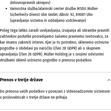
delovnopravnih ukrepov)
Varnostna služba/alarmski center družbe MSDU Müller-
Sicherheits-Dienst Ulm GmbH, Albstr. 92, 89081 Ulm
(upravljanje sistema in oddaljeno vzdrževanje)
Poleg tega lahko zaradi uveljavljanja, izvajanja ali obrambe pravnih
zahtevkov podatke posredujemo našemu pravnemu svetovalcu, za
kar imamo zakoniti interes. Kjer je to potrebno, sklenemo ustrezne
pogodbe o obdelavi po naročilu (člen 28 GDPR) ali o skupnem
upravljanju (člen 26 GDPR). Müller Holding je s svojimi odvisnimi
družbami sklenil ustrezno pogodbo o prenosu podatkov.
Prenos v tretje države
Do prenosa vaših podatkov v povezavi z videonadzornim sistemom
v poslovalnicah v tretje države ne prihaja.