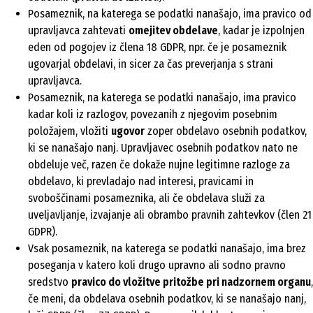
Posameznik, na katerega se podatki nanašajo, ima pravico od
upravljavca zahtevati
omejitev obdelave
, kadar je izpolnjen
eden od pogojev iz člena 18 GDPR, npr. če je posameznik
ugovarjal obdelavi, in sicer za čas preverjanja s strani
upravljavca.
Posameznik, na katerega se podatki nanašajo, ima pravico
kadar koli iz razlogov, povezanih z njegovim posebnim
položajem, vložiti
ugovor
zoper obdelavo osebnih podatkov,
ki se nanašajo nanj. Upravljavec osebnih podatkov nato ne
obdeluje več, razen če dokaže nujne legitimne razloge za
obdelavo, ki prevladajo nad interesi, pravicami in
svoboščinami posameznika, ali če obdelava služi za
uveljavljanje, izvajanje ali obrambo pravnih zahtevkov (člen 21
GDPR).
Vsak posameznik, na katerega se podatki nanašajo, ima brez
poseganja v katero koli drugo upravno ali sodno pravno
sredstvo
pravico do vložitve pritožbe pri nadzornem organu
,
če meni, da obdelava osebnih podatkov, ki se nanašajo nanj,