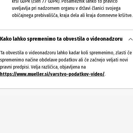
krši GDPR (člen 77 GDPR). Posameznik lahko to pravico
uveljavlja pri nadzornem organu v državi članici svojega
običajnega prebivališča, kraja dela ali kraja domnevne kršitve.
Kako lahko spremenimo ta obvestila o videonadzoru
Ta obvestila o videonadzoru lahko kadar koli spremenimo, zlasti če
spremenimo načine obdelave podatkov ali če začnejo veljati novi
pravni predpisi. Velja različica, objavljena na
https://www.mueller.si/varstvo-podatkov-video/
.