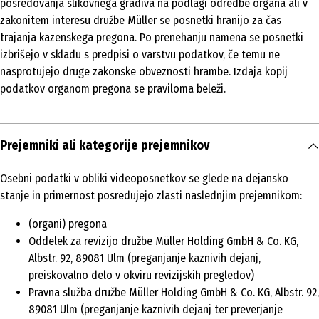
posredovanja slikovnega gradiva na podlagi odredbe organa ali v
zakonitem interesu družbe Müller se posnetki hranijo za čas
trajanja kazenskega pregona. Po prenehanju namena se posnetki
izbrišejo v skladu s predpisi o varstvu podatkov, če temu ne
nasprotujejo druge zakonske obveznosti hrambe. Izdaja kopij
podatkov organom pregona se praviloma beleži.
Prejemniki ali kategorije prejemnikov
Osebni podatki v obliki videoposnetkov se glede na dejansko
stanje in primernost posredujejo zlasti naslednjim prejemnikom:
(organi) pregona
Oddelek za revizijo družbe Müller Holding GmbH & Co. KG,
Albstr. 92, 89081 Ulm (preganjanje kaznivih dejanj,
preiskovalno delo v okviru revizijskih pregledov)
Pravna služba družbe Müller Holding GmbH & Co. KG, Albstr. 92,
89081 Ulm (preganjanje kaznivih dejanj ter preverjanje