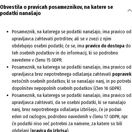
Obvestila o pravicah posameznikov, na katere se
podatki nanašajo
Posameznik, na katerega se podatki nanašajo, ima pravico od
upravljavca zahtevati potrditev, ali se v zvezi z njim
obdelujejo osebni podatki; če se, ima
pravico do dostopa
do
teh osebnih podatkov in do informacij, ki so podrobno
navedene v členu 15 GDPR.
Posameznik, na katerega se podatki nanašajo, ima pravico od
upravljavca brez nepotrebnega odlašanja zahtevati
popravek
netočnih osebnih podatkov, ki se nanašajo nanj, in po potrebi
dopolnitev nepopolnih osebnih podatkov (člen 16 GDPR).
Posameznik, na katerega se podatki nanašajo, ima pravico od
upravljavca zahtevati, da se osebni podatki, ki se nanašajo
nanj, brez nepotrebnega odlašanja izbrišejo, če je podan
eden od razlogov, podrobno navedenih v členu 17 GDPR, npr.
če podatki niso več potrebni za namene, za katere so bili
obdelani (
pravica do izbrisa
).