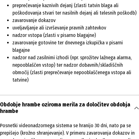
preprečevanje kaznivih dejanj (zlasti tatvin blaga ali
poškodovanja stvari ter nasilnih dejanj ali telesnih poškodb)
zavarovanje dokazov
uveljavljanje ali izvrševanje pravnih zahtevkov
nadzor vstopa (zlasti v pisarno blagajne)
zavarovanje gotovine ter dnevnega izkupička v pisarni
blagajne
nadzor nad zasilnimi izhodi (npr. sprožitev lažnega alarma,
nepooblaščen vstop) ter nadzor dobavnih/skladiščnih
območij (zlasti preprečevanje nepooblaščenega vstopa ali
tatvine)
Obdobje hrambe oziroma merila za določitev obdobja
hrambe
Posnetki videonadzornega sistema se hranijo 30 dni, nato pa se
prepišejo (krožno shranjevanje). V primeru zavarovanja dokazov in