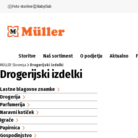
Foto-storitve
BabyClub
Storitve
Naš sortiment
O podjetju
Aktualno
MÜLLER Slovenija
Drogerijski izdelki
Drogerijski izdelki
Lastne blagovne znamke
Drogerija
Parfumerija
Naravni kotiček
Igrače
Papirnica
Gospodinjstvo