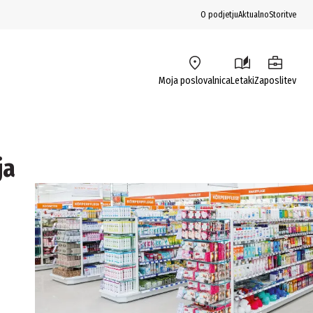
O podjetju
Aktualno
Storitve
Moja poslovalnica
Letaki
Zaposlitev
ja