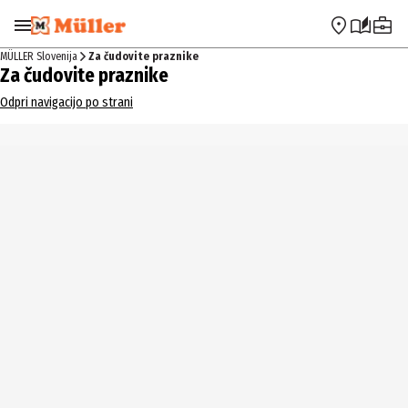
Preskoči na navigacijo
Preskoči na glavno vsebino
MÜLLER Slovenija
Za čudovite praznike
Za čudovite praznike
Odpri navigacijo po strani