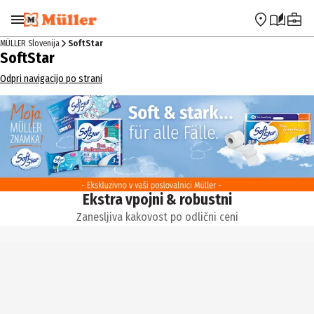
Preskoči na navigacijo
Preskoči na glavno vsebino
MÜLLER Slovenija
SoftStar
SoftStar
Odpri navigacijo po strani
Ekstra vpojni & robustni
Zanesljiva kakovost po odlični ceni