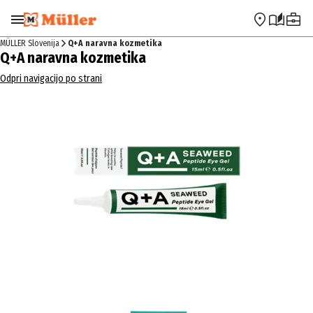
Preskoči na navigacijo
Preskoči na glavno vsebino
MÜLLER Slovenija
Q+A naravna kozmetika
Q+A naravna kozmetika
Odpri navigacijo po strani