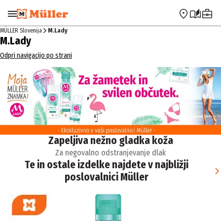
Preskoči na navigacijo
Preskoči na glavno vsebino
MÜLLER Slovenija
M.Lady
M.Lady
Odpri navigacijo po strani
Zapeljiva nežno gladka koža
Za negovalno odstranjevanje dlak
Te in ostale izdelke najdete v najbližji
poslovalnici Müller