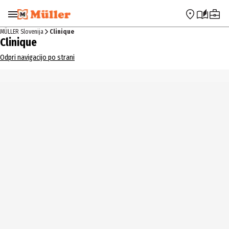
Preskoči na navigacijo
Preskoči na glavno vsebino
MÜLLER Slovenija
Clinique
Clinique
Odpri navigacijo po strani