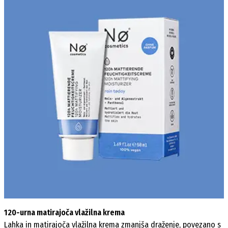
120-urna matirajoča vlažilna krema
Lahka in matirajoča vlažilna krema zmanjša draženje, povezano s