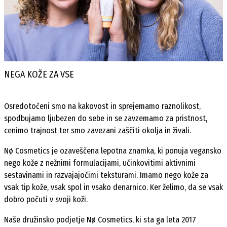
NEGA KOŽE ZA VSE
Osredotočeni smo na kakovost in sprejemamo raznolikost,
spodbujamo ljubezen do sebe in se zavzemamo za pristnost,
cenimo trajnost ter smo zavezani zaščiti okolja in živali.
Nø Cosmetics je ozaveščena lepotna znamka, ki ponuja vegansko
nego kože z nežnimi formulacijami, učinkovitimi aktivnimi
sestavinami in razvajajočimi teksturami. Imamo nego kože za
vsak tip kože, vsak spol in vsako denarnico. Ker želimo, da se vsak
dobro počuti v svoji koži.
Naše družinsko podjetje Nø Cosmetics, ki sta ga leta 2017