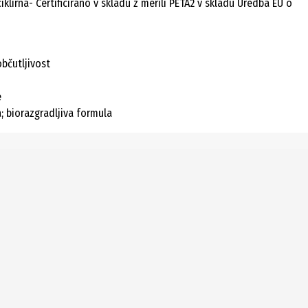
iklirna- Certificirano v skladu z merili PETA2 v skladu Uredba EU o
bčutljivost
e
; biorazgradljiva formula