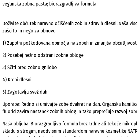
veganska zobna pasta; biorazgradljiva formula
Doživite občutek naravno očiščenih zob in zdravih dlesni: Naša v
zaščito in nego za obnovo
1) Zapolni poškodovana območja na zobeh in zmanjša občutljivost
2) Posebej nežno odstrani zobne obloge
3) Ščiti pred zobno gnilobo
4) Krepi dlesni
5) Zagotavlja svež dah
Uporaba: Redno si umivajte zobe dvakrat na dan. Organska kamilic
fluorid zavira nastanek zobnih oblog in tako preprečuje razvoj zob
Naša obljuba: Biorazgradljiva formula brez trdne ali tekoče mikropla
skladu s strogim, neodvisnim standardom naravne kozmetike NATRUE