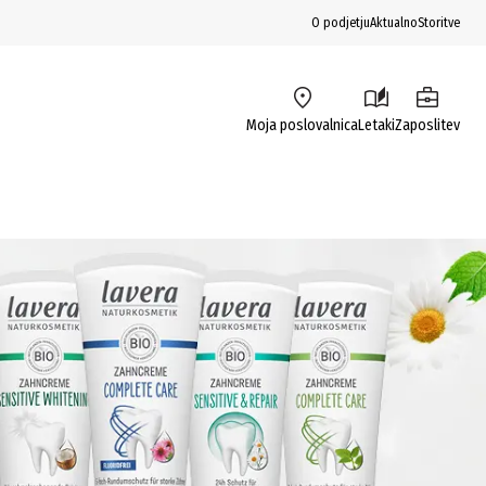
O podjetju
Aktualno
Storitve
Moja poslovalnica
Letaki
Zaposlitev