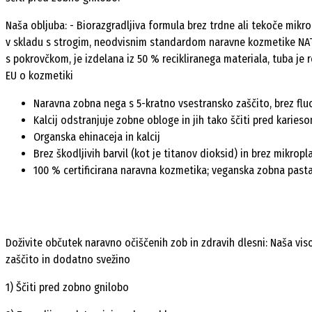
Naša obljuba: - Biorazgradljiva formula brez trdne ali tekoče mikrop
v skladu s strogim, neodvisnim standardom naravne kozmetike NATRU
s pokrovčkom, je izdelana iz 50 % recikliranega materiala, tuba je rec
EU o kozmetiki
Naravna zobna nega s 5-kratno vsestransko zaščito, brez flu
Kalcij odstranjuje zobne obloge in jih tako ščiti pred karies
Organska ehinaceja in kalcij
Brez škodljivih barvil (kot je titanov dioksid) in brez mikropl
100 % certificirana naravna kozmetika; veganska zobna pasta
Doživite občutek naravno očiščenih zob in zdravih dlesni: Naša v
zaščito in dodatno svežino
1) Ščiti pred zobno gnilobo