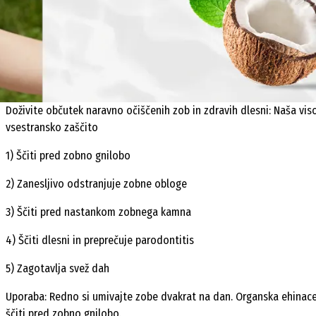
Doživite občutek naravno očiščenih zob in zdravih dlesni: Naša vi
vsestransko zaščito
1) Ščiti pred zobno gnilobo
2) Zanesljivo odstranjuje zobne obloge
3) Ščiti pred nastankom zobnega kamna
4) Ščiti dlesni in preprečuje parodontitis
5) Zagotavlja svež dah
Uporaba: Redno si umivajte zobe dvakrat na dan. Organska ehinaceja
ščiti pred zobno gnilobo.