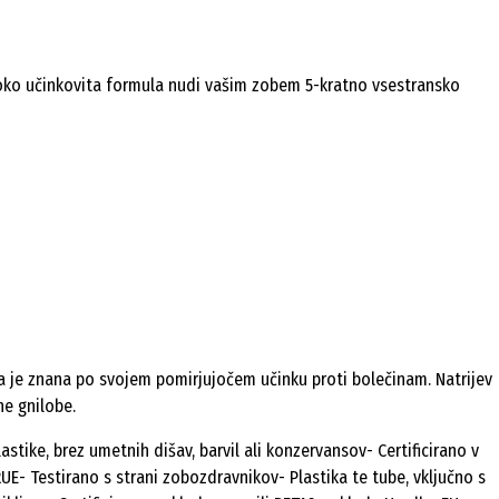
isoko učinkovita formula nudi vašim zobem 5-kratno vsestransko
a je znana po svojem pomirjujočem učinku proti bolečinam. Natrijev
ne gnilobe.
stike, brez umetnih dišav, barvil ali konzervansov- Certificirano v
- Testirano s strani zobozdravnikov- Plastika te tube, vključno s