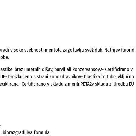
adi visoke vsebnosti mentola zagotavlja svež dah. Natrijev fluorid
lobe.
stike, brez umetnih dišav, barvil ali konzervansov2- Certificirano v
- Preizkušeno s strani zobozdravnikov- Plastika te tube, vključno
eciklirana- Certificirano v skladu z merili PETA2v skladu z. Uredba EU
e
; biorazgradljiva formula