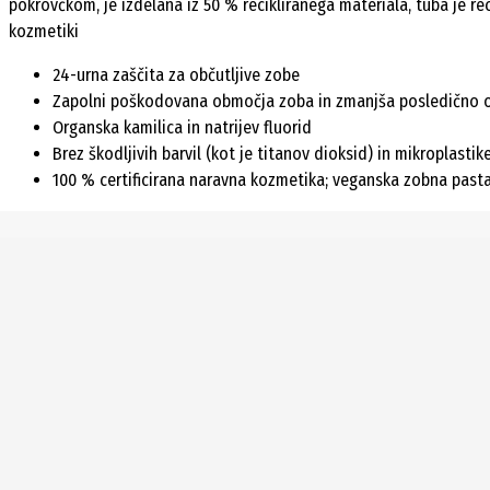
pokrovčkom, je izdelana iz 50 % recikliranega materiala, tuba je rec
kozmetiki
24-urna zaščita za občutljive zobe
Zapolni poškodovana območja zoba in zmanjša posledično o
Organska kamilica in natrijev fluorid
Brez škodljivih barvil (kot je titanov dioksid) in mikroplastik
100 % certificirana naravna kozmetika; veganska zobna pasta