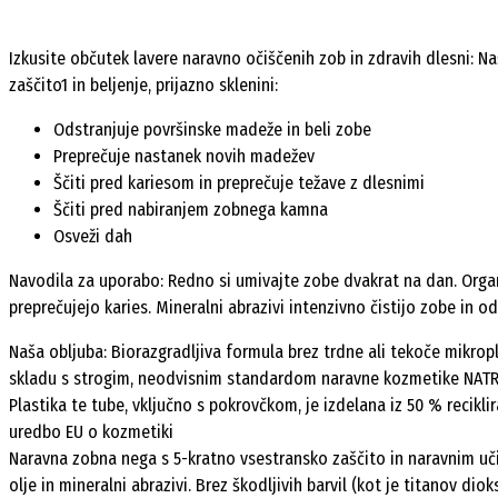
Izkusite občutek lavere naravno očiščenih zob in zdravih dlesni: 
zaščito1 in beljenje, prijazno sklenini:
Odstranjuje površinske madeže in beli zobe
Preprečuje nastanek novih madežev
Ščiti pred kariesom in preprečuje težave z dlesnimi
Ščiti pred nabiranjem zobnega kamna
Osveži dah
Navodila za uporabo: Redno si umivajte zobe dvakrat na dan. Organ
preprečujejo karies. Mineralni abrazivi intenzivno čistijo zobe in 
Naša obljuba: Biorazgradljiva formula brez trdne ali tekoče mikropla
skladu s strogim, neodvisnim standardom naravne kozmetike NATRU
Plastika te tube, vključno s pokrovčkom, je izdelana iz 50 % reciklir
uredbo EU o kozmetiki
Naravna zobna nega s 5-kratno vsestransko zaščito in naravnim uči
olje in mineralni abrazivi. Brez škodljivih barvil (kot je titanov dio