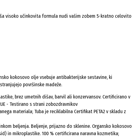
Naša visoko učinkovita formula nudi vašim zobem 5-kratno celovito
sko kokosovo olje vsebuje antibakterijske sestavine, ki
odstranjujejo površinske madeže.
stike, brez umetnih dišav, barvil ali konzervansov. Certificirano v
E - Testirano s strani zobozdravnikov
anega materiala; Tuba je reciklabilna Certifikat PETA2 v skladu z
nkom beljenja. Beljenje, prijazno do sklenine. Organsko kokosovo
ksid) in mikroplastike. 100 % certificirana naravna kozmetika;