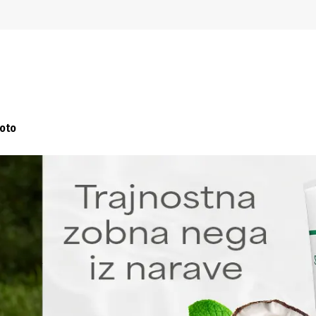
Preskoči na navigacijo
Preskoči na glavno vsebino
Foto