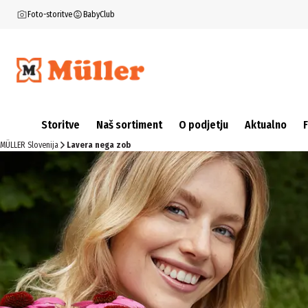
Foto-storitve
BabyClub
Storitve
Naš sortiment
O podjetju
Aktualno
MÜLLER Slovenija
Lavera nega zob