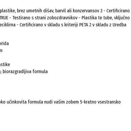
lastike, brez umetnih dišav, barvil ali konzervansov 2 - Certificirano
E - Testirano s strani zobozdravnikov - Plastika te tube, vključno
iklirna - Certificirano v skladu s kriteriji PETA 2 v skladu z Uredba
orida
om
astike
; biorazgradljiva formula
isoko učinkovita formula nudi vašim zobem 5-kratno vsestransko