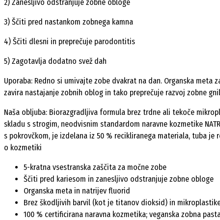
2) Zanesljivo odstranjuje zobne obloge
3) Ščiti pred nastankom zobnega kamna
4) Ščiti dlesni in preprečuje parodontitis
5) Zagotavlja dodatno svež dah
Uporaba: Redno si umivajte zobe dvakrat na dan. Organska meta zar
zavira nastajanje zobnih oblog in tako preprečuje razvoj zobne gni
Naša obljuba: Biorazgradljiva formula brez trdne ali tekoče mikropla
skladu s strogim, neodvisnim standardom naravne kozmetike NATRUE
s pokrovčkom, je izdelana iz 50 % recikliranega materiala, tuba je r
o kozmetiki
5-kratna vsestranska zaščita za močne zobe
Ščiti pred kariesom in zanesljivo odstranjuje zobne obloge
Organska meta in natrijev fluorid
Brez škodljivih barvil (kot je titanov dioksid) in mikroplastik
100 % certificirana naravna kozmetika; veganska zobna pasta