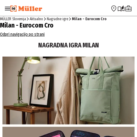
Preskoči na navigacijo
Preskoči na glavno vsebino
MÜLLER Slovenija
Aktualno
Nagradne igre
Milan - Eurocom Cro
Milan - Eurocom Cro
Odpri navigacijo po strani
NAGRADNA IGRA MILAN