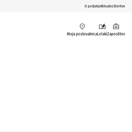
O podjetju
Aktualno
Storitve
Moja poslovalnica
Letaki
Zaposlitev