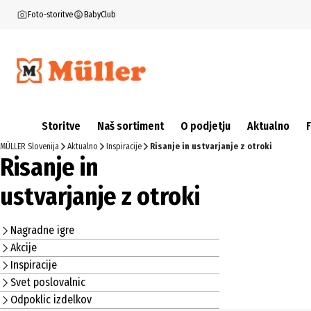
Foto-storitve
BabyClub
Storitve
Naš sortiment
O podjetju
Aktualno
MÜLLER Slovenija
Aktualno
Inspiracije
Risanje in ustvarjanje z otroki
Risanje in
ustvarjanje z otroki
Nagradne igre
Akcije
Inspiracije
Svet poslovalnic
Odpoklic izdelkov